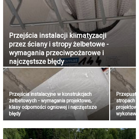
Przejścia instalacji klimatyzacji
przez ściany i stropy żelbetowe -
wymagania przeciwpożarowe i
najczęstsze błędy
Przejścia instalacyjne w konstrukcjach
Przepusty
żelbetowych - wymagania projektowe,
stropach 
klasy odporności ogniowej i najczęstsze
projektowe
błędy
wykonawc