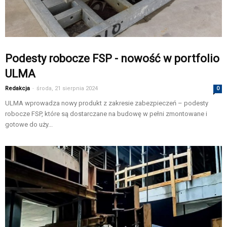
Podesty robocze FSP - nowość w portfolio
ULMA
Redakcja
-
środa, 21 sierpnia 2024
0
ULMA wprowadza nowy produkt z zakresie zabezpieczeń – podesty
robocze FSP, które są dostarczane na budowę w pełni zmontowane i
gotowe do uży...