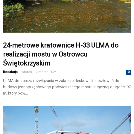
24-metrowe kratownice H-33 ULMA do
realizacji mostu w Ostrowcu
Świętokrzyskim
Redakcja
-
wtorek, 12 marca 2024
0
ULMA dostarcza rozwiązania w zakresie deskowań i rusztowań do
budowy jednoprzęsłowego podwieszanego mostu o łącznej długości 97
m, który pow...