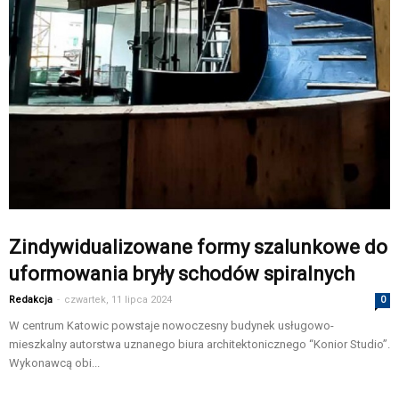
Zindywidualizowane formy szalunkowe do
uformowania bryły schodów spiralnych
Redakcja
-
czwartek, 11 lipca 2024
0
W centrum Katowic powstaje nowoczesny budynek usługowo-
mieszkalny autorstwa uznanego biura architektonicznego “Konior Studio”.
Wykonawcą obi...