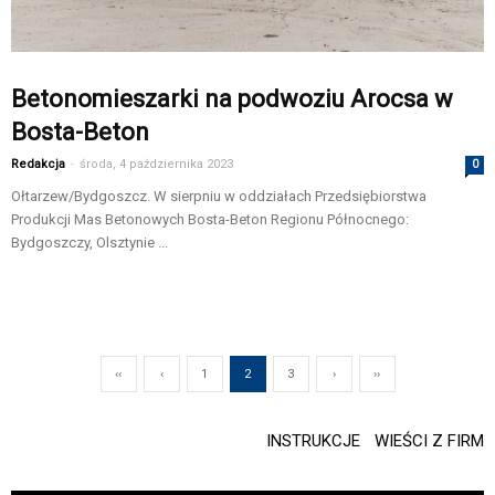
Betonomieszarki na podwoziu Arocsa w
Bosta-Beton
Redakcja
-
środa, 4 października 2023
0
Ołtarzew/Bydgoszcz. W sierpniu w oddziałach Przedsiębiorstwa
Produkcji Mas Betonowych Bosta-Beton Regionu Północnego:
Bydgoszczy, Olsztynie ...
‹‹
‹
1
2
3
›
››
INSTRUKCJE
WIEŚCI Z FIRM