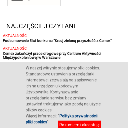
NAJCZĘŚCIEJ CZYTANE
AKTUALNOŚCI
Podsumowanie 5 lat konkursu "Kreuj zieloną przyszłość z Cemex"
AKTUALNOŚCI
Cemex zakończył prace drogowe przy Centrum Aktywności
Międzypokoleniowej w Warszawie
AKTUALNOŚCI
W naszej witrynie stosujemy pliki cookies.
Sika finalizuje strategiczną inwestycję w Polsce
Standardowe ustawienia przeglądarki
internetowej zezwalają na zapisywanie
ich na urządzeniu końcowym
Użytkownika. Kontynuowanie
przeglądania serwisu bez zmiany
O NAS
REKLAMA
KONTAKT
POLITYKA COOKIES
RODO
ustawień traktujemy jako zgodę na użycie
plików cookies.
Więcej informacji: "
Polityka prywatności i
COPYRIGHT POLSKIE CENTRUM BUDOWNICTWA DIFIN I MULLER SP. Z O.O.
pliki cookies
".
DESIGN: EDIT WYKONANIE:
NET-LINE WARSZAWA
Rozumiem i akceptuję