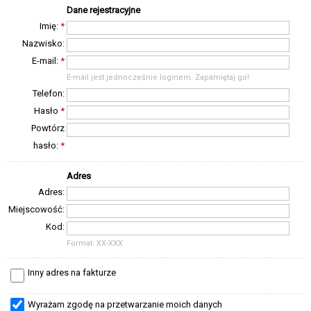
Dane rejestracyjne
Imię:
*
Nazwisko:
E-mail:
*
E-mail jest jednocześnie loginem. Zapamiętaj go!
Telefon:
Hasło
*
Powtórz
hasło:
*
Adres
Adres:
Miejscowość:
Kod:
Format: XX-XXX
Inny adres na fakturze
Wyrażam zgodę na przetwarzanie moich danych