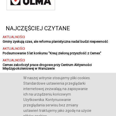
NAJCZĘŚCIEJ CZYTANE
AKTUALNOŚCI
Gminy zyskują czas, ale reforma planistyczna nadal budzi niepewność
AKTUALNOŚCI
Podsumowanie 5 lat konkursu "Kreuj zieloną przyszłość z Cemex"
AKTUALNOŚCI
Cemex zakończył prace drogowe przy Centrum Aktywności
Międzypokoleniowej w Warszawie
AKTUALNOŚCI
W naszej witrynie stosujemy pliki cookies.
Sika finalizuje strategiczną inwestycję w Polsce
Standardowe ustawienia przeglądarki
internetowej zezwalają na zapisywanie
ich na urządzeniu końcowym
Użytkownika. Kontynuowanie
przeglądania serwisu bez zmiany
O NAS
REKLAMA
KONTAKT
POLITYKA COOKIES
RODO
ustawień traktujemy jako zgodę na użycie