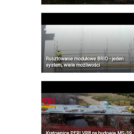
Rusztowanie modułowe BRIO - jeden
system, wiele możliwości
Kratownice PERI VRB na budowie MS-39