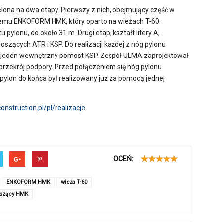
lona na dwa etapy. Pierwszy z nich, obejmujący część w
ystemu ENKOFORM HMK, który oparto na wieżach T-60.
ylonu, do około 31 m. Drugi etap, kształt litery A,
ących ATR i KSP. Do realizacji każdej z nóg pylonu
 jeden wewnętrzny pomost KSP. Zespół ULMA zaprojektował
przekrój podpory. Przed połączeniem się nóg pylonu
ylon do końca był realizowany już za pomocą jednej
nstruction.pl/pl/realizacje
OCEŃ:
ENKOFORM HMK
wieża T-60
szący HMK