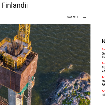
Finlandii
Ocena: 5
N
A
Gm
bu
A
Po
z 
A
Ce
Ak
A
Si