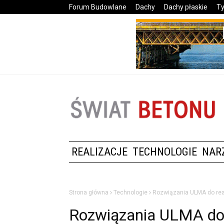
Forum Budowlane
Dachy
Dachy płaskie
Ty
REALIZACJE
TECHNOLOGIE
NAR
Strona główna
Technologie
Rozwiązania ULMA do real
Rozwiązania ULMA do r