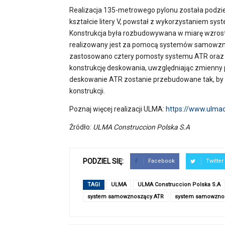
Realizacja 135-metrowego pylonu została podzie
kształcie litery V, powstał z wykorzystaniem s
Konstrukcja była rozbudowywana w miarę wzrostu p
realizowany jest za pomocą systemów samowznosz
zastosowano cztery pomosty systemu ATR oraz
konstrukcję deskowania, uwzględniając zmienny 
deskowanie ATR zostanie przebudowane tak, by p
konstrukcji.
Poznaj więcej realizacji ULMA:
https://www.ulmaco
Źródło:
ULMA Construccion Polska S.A
PODZIEL SIĘ:
Facebook
Twitter
TAGI
ULMA
ULMA Construccion Polska S.A
system samowznoszący ATR
system samowzno