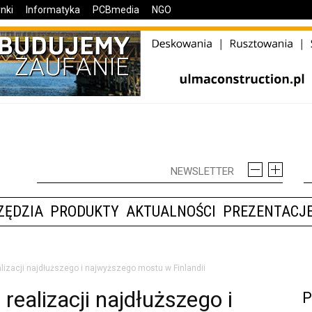
nki
Informatyka
PCBmedia
NGO
ZĘDZIA
PRODUKTY
AKTUALNOŚCI
PREZENTACJE
izacji najdłuższego i najwyższego mostu w Finlandii
ealizacji najdłuższego i
P