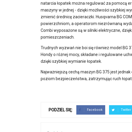
natarcia łopatek można regulować za pomocą e
maszyny w jednej - dzięki możliwości szybkiej w
zmienić średnicę zacieraczki. Husqvarna BG CO
powierzchniom, a operatorom niezrównaną wydajn
Combi wyposażone są w silniki elektryczne, dzię
pomieszczeniach.
Trudnych wyzwań nie boi się również model BG 375
Hondy o różnej mocy, składane i regulowane uch
dzięki szybkiej wymianie łopatek.
Najważniejszą cechą maszyn BG 375 jest jednak
poziom bezpieczeństwa, zatrzymując ruch łopat
PODZIEL SIĘ:
Facebook
Twitter