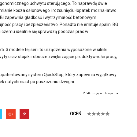
rgonomicznego uchwytu sterującego. To naprawdę dwie
ymianie kosza osłonowego i rozsunięciu łopatek można łatwo
MBI zapewnia gładkość i wytrzymałość betonowym
ość pracy i bezpieczeństwo. Ponadto nie emituje spalin. BG
ki czemu idealnie się sprawdzą podczas prac w
. 3 modele tej serii to urządzenia wyposażone w silniki
wyty oraz stojaki robocze zwiększające produktywność pracy,
 opatentowany system QuickStop, który zapewnia wyjątkowy
ek natychmiast po puszczeniu dźwigni.
Źródło i zdjęcia: Husqvarna
OCEŃ: