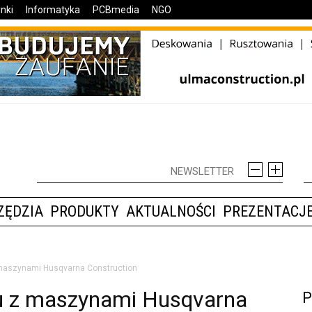
nki
Informatyka
PCBmedia
NGO
ZĘDZIA
PRODUKTY
AKTUALNOŚCI
PREZENTACJE
 maszynami Husqvarna Construction
u z maszynami Husqvarna
P