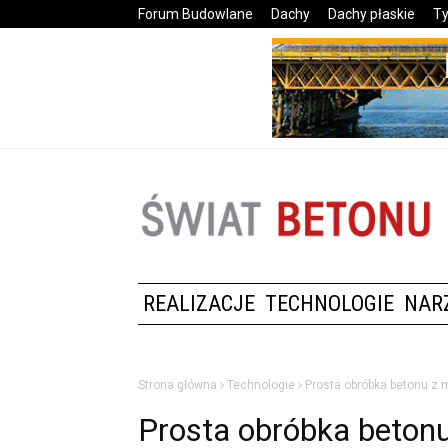
Forum Budowlane
Dachy
Dachy płaskie
Ty
REALIZACJE
TECHNOLOGIE
NAR
Strona główna
Technologie
Prosta obróbka betonu z
Prosta obróbka beton