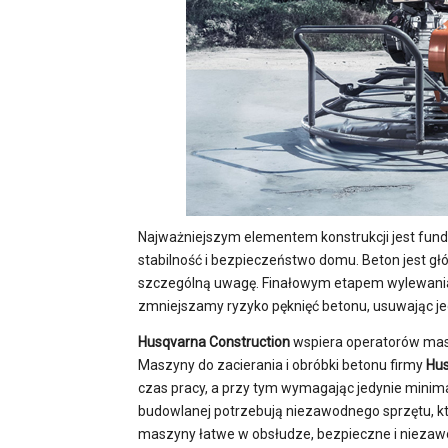
Najważniejszym elementem konstrukcji jest fundam
stabilność i bezpieczeństwo domu. Beton jest g
szczególną uwagę. Finałowym etapem wylewania be
zmniejszamy ryzyko pęknięć betonu, usuwając je
Husqvarna Construction
wspiera operatorów mas
Maszyny do zacierania i obróbki betonu firmy
Hus
czas pracy, a przy tym wymagając jedynie minim
budowlanej potrzebują niezawodnego sprzętu, kt
maszyny łatwe w obsłudze, bezpieczne i niezawo