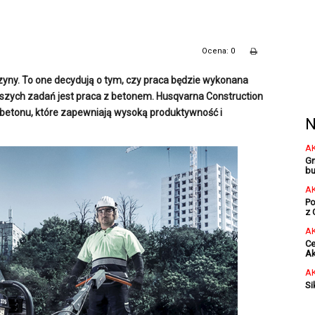
Ocena: 0
yny. To one decydują o tym, czy praca będzie wykonana
jszych zadań jest praca z betonem. Husqvarna Construction
i betonu, które zapewniają wysoką produktywność i
N
A
Gm
bu
A
Po
z 
A
Ce
Ak
A
Si