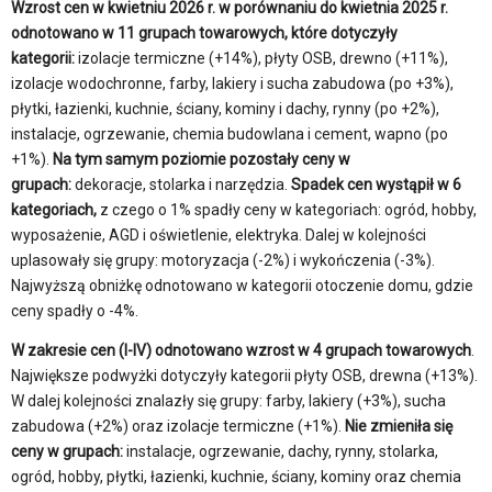
Wzrost cen w kwietniu 2026 r. w porównaniu do kwietnia 2025 r.
odnotowano w 11 grupach towarowych, które dotyczyły
kategorii:
izolacje termiczne (+14%), płyty OSB, drewno (+11%),
izolacje wodochronne, farby, lakiery i sucha zabudowa (po +3%),
płytki, łazienki, kuchnie, ściany, kominy i dachy, rynny (po +2%),
instalacje, ogrzewanie, chemia budowlana i cement, wapno (po
+1%).
Na tym samym poziomie pozostały ceny w
grupach:
dekoracje, stolarka i narzędzia.
Spadek cen wystąpił w 6
kategoriach,
z czego o 1% spadły ceny w kategoriach: ogród, hobby,
wyposażenie, AGD i oświetlenie, elektryka. Dalej w kolejności
uplasowały się grupy: motoryzacja (-2%) i wykończenia (-3%).
Najwyższą obniżkę odnotowano w kategorii otoczenie domu, gdzie
ceny spadły o -4%.
W zakresie cen (I-IV) odnotowano wzrost w 4 grupach towarowych
.
Największe podwyżki dotyczyły kategorii płyty OSB, drewna (+13%).
W dalej kolejności znalazły się grupy: farby, lakiery (+3%), sucha
zabudowa (+2%) oraz izolacje termiczne (+1%).
Nie zmieniła się
ceny w grupach:
instalacje, ogrzewanie, dachy, rynny, stolarka,
ogród, hobby, płytki, łazienki, kuchnie, ściany, kominy oraz chemia