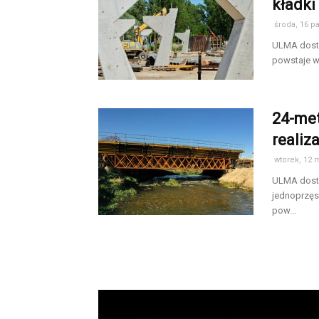
kładki
środa, 16 p
ULMA dosta
powstaje w
24-me
realiz
wtorek, 12 
ULMA dosta
jednoprzęs
pow...