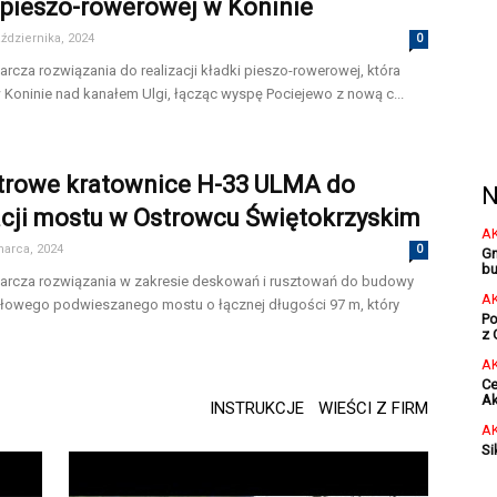
 pieszo-rowerowej w Koninie
aździernika, 2024
0
rcza rozwiązania do realizacji kładki pieszo-rowerowej, która
 Koninie nad kanałem Ulgi, łącząc wyspę Pociejewo z nową c...
trowe kratownice H-33 ULMA do
N
acji mostu w Ostrowcu Świętokrzyskim
A
marca, 2024
0
Gm
bu
rcza rozwiązania w zakresie deskowań i rusztowań do budowy
A
łowego podwieszanego mostu o łącznej długości 97 m, który
Po
z 
A
Ce
Ak
INSTRUKCJE
WIEŚCI Z FIRM
A
Si