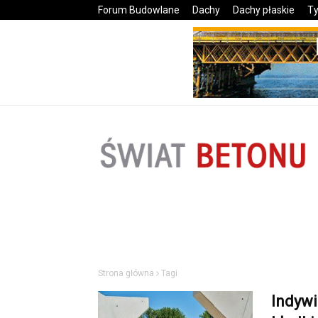
Forum Budowlane
Dachy
Dachy płaskie
Ty
Strona główna
Tagi
Indyw