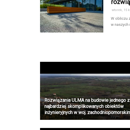
rozwią
wtorek, 15 k
W obliczu 
w naszych m
Rozwiązania ULMA na budowie jednego z
najbardziej skomplikowanych obiektów
inżynieryjnych w woj. zachodniopomorski