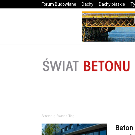
Forum Budowlane
Dachy
Dachy płaskie
Ty
Strona główna
Tagi
Beton 