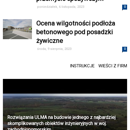
poniedziałek, 6 listopada, 2023
0
Ocena wilgotności podłoża
betonowego pod posadzki
żywiczne
środa, 9 sierpnia, 2023
0
INSTRUKCJE
WIEŚCI Z FIRM
Rozwiązania ULMA na budowie jednego z najbardziej
skomplikowanych obiektów inżynieryjnych w woj.
zachodniopomorskim