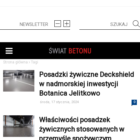
Strona główna
Tagi
Posadzki żywiczne Deckshield
w nadmorskiej inwestycji
Botanica Jelitkowo
środa, 17 stycznia, 2024
0
Właściwości posadzek
żywicznych stosowanych w
przemyśle spożywczym