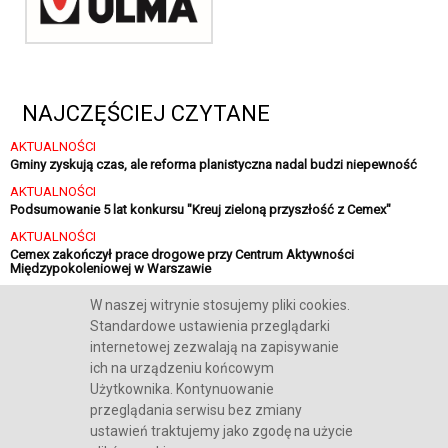
NAJCZĘŚCIEJ CZYTANE
AKTUALNOŚCI
Gminy zyskują czas, ale reforma planistyczna nadal budzi niepewność
AKTUALNOŚCI
Podsumowanie 5 lat konkursu "Kreuj zieloną przyszłość z Cemex"
AKTUALNOŚCI
Cemex zakończył prace drogowe przy Centrum Aktywności
Międzypokoleniowej w Warszawie
AKTUALNOŚCI
W naszej witrynie stosujemy pliki cookies.
Sika finalizuje strategiczną inwestycję w Polsce
Standardowe ustawienia przeglądarki
internetowej zezwalają na zapisywanie
ich na urządzeniu końcowym
Użytkownika. Kontynuowanie
przeglądania serwisu bez zmiany
O NAS
REKLAMA
KONTAKT
POLITYKA COOKIES
RODO
ustawień traktujemy jako zgodę na użycie